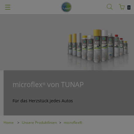
0
microflex
von TUNAP
®
Für das Herzstück jedes Autos
Home
Unsere Produktlinien
microflex®