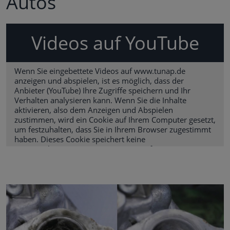
Autos
Videos auf YouTube
Wenn Sie eingebettete Videos auf www.tunap.de
anzeigen und abspielen, ist es möglich, dass der
Anbieter (YouTube) Ihre Zugriffe speichern und Ihr
Verhalten analysieren kann. Wenn Sie die Inhalte
aktivieren, also dem Anzeigen und Abspielen
zustimmen, wird ein Cookie auf Ihrem Computer gesetzt,
um festzuhalten, dass Sie in Ihrem Browser zugestimmt
haben. Dieses Cookie speichert keine
personenbezogenen Daten. Weitere Informationen
finden Sie in unserer
Datenschutzerklärung
und auf der
Cookie-Seite
.
Inhalte aktivieren
Alternativ können Sie auch diesen Link verwenden, um
das Video direkt auf der Plattform des Anbieters