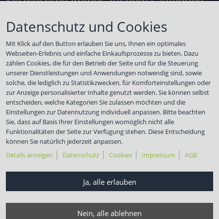
Sie möchten immer auf dem Laufenden
bleiben?
Datenschutz und Cookies
Dann melden Sie sich gleich als Empfänger für unseren
TUNAP Automotive B2B-Newsletter
an.
Mit Klick auf den Button erlauben Sie uns, Ihnen ein optimales
Webseiten-Erlebnis und einfache Einkaufsprozesse zu bieten. Dazu
Zur TUNAP SPORTS B2B-Newsletter Anmeldung
zählen Cookies, die für den Betrieb der Seite und für die Steuerung
unserer Dienstleistungen und Anwendungen notwendig sind, sowie
Hier erhalten Sie immer als einer der Ersten alle
solche, die lediglich zu Statistikzwecken, für Komforteinstellungen oder
Informationen zu aktuellen Themen, Problemlösungen,
zur Anzeige personalisierter Inhalte genutzt werden. Sie können selbst
Aktionen und Angeboten.
entscheiden, welche Kategorien Sie zulassen möchten und die
Einstellungen zur Datennutzung individuell anpassen. Bitte beachten
Folgen Sie uns
Sie, dass auf Basis Ihrer Einstellungen womöglich nicht alle
Funktionalitäten der Seite zur Verfügung stehen. Diese Entscheidung
können Sie natürlich jederzeit anpassen.
Details anzeigen
Datenschutz
Cookies
Impressum
AGB
© TUNAP Group
Ja, alle erlauben
Sitemap
AGB
Nein, alle ablehnen
AGB Einkauf