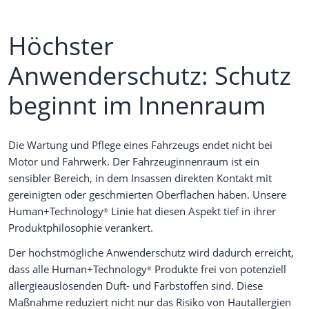
Ölsystem
Login-Daten anfordern
Division Industry
Höchster
Wartungssprays
Ratgeber
Division Private Brand Technics
Anwenderschutz: Schutz
Werkzeug
Help-Center
Division Sports
beginnt im Innenraum
Klimaanlage
Die Wartung und Pflege eines Fahrzeugs endet nicht bei
SCR System
Motor und Fahrwerk. Der Fahrzeuginnenraum ist ein
sensibler Bereich, in dem Insassen direkten Kontakt mit
gereinigten oder geschmierten Oberflächen haben. Unsere
Human+Technology
Linie hat diesen Aspekt tief in ihrer
®
Produktphilosophie verankert.
Der höchstmögliche Anwenderschutz wird dadurch erreicht,
dass alle Human+Technology
Produkte frei von potenziell
®
allergieauslösenden Duft- und Farbstoffen sind. Diese
Maßnahme reduziert nicht nur das Risiko von Hautallergien