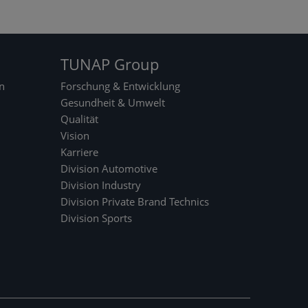
Sie
m
TUNAP Group
öc
n
Forschung & Entwicklung
ht
Gesundheit & Umwelt
en
Qualität
sic
Vision
h
Karriere
im
Division Automotive
On
Division Industry
lin
Division Private Brand Technics
e-
Division Sports
Sh
op
re
gis
tri
er