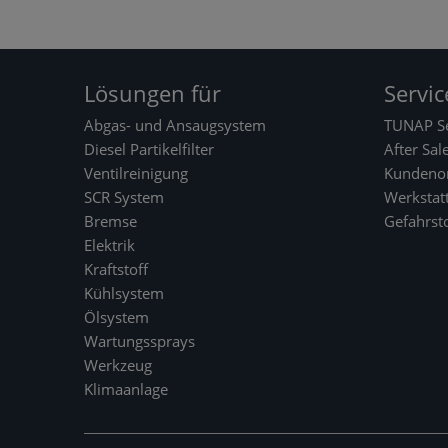
Lösungen für
Servic
Abgas- und Ansaugsystem
TUNAP Se
Diesel Partikelfilter
After Sal
Ventilreinigung
Kundenor
SCR System
Werkstat
Bremse
Gefahrst
Elektrik
Kraftstoff
Kühlsystem
Ölsystem
Wartungssprays
Werkzeug
Klimaanlage